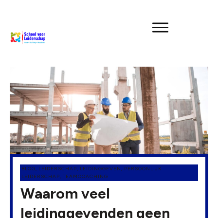
BLOG
,
LEIDERSCHAP
,
LEIDINGGEVEN
,
PERSOONLIJK
LEIDERSCHAP
,
TEAMCOACHING
Waarom veel
leidinggevenden geen