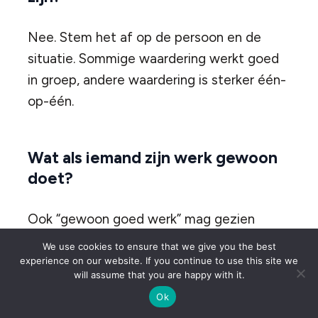
Nee. Stem het af op de persoon en de
situatie. Sommige waardering werkt goed
in groep, andere waardering is sterker één-
op-één.
Wat als iemand zijn werk gewoon
doet?
Ook “gewoon goed werk” mag gezien
worden. Zeker als het consequent gebeurt.
We use cookies to ensure that we give you the best
Betrouwbaarheid, inzet en zorgvuldigheid
experience on our website. If you continue to use this site we
will assume that you are happy with it.
zijn niet vanzelfsprekend, ook al lijken ze
Ok
dat soms wel.