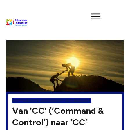
COMMUNICATIE
,
LEIDERSCHAP
,
LEIDINGGEVEN
Van ’CC’ (’Command &
Control’) naar ’CC’