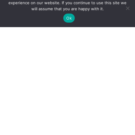
experience on our website. If you continue to use this site we
will assume that you are happy with it.
Ok
BLOG
,
LEIDERSCHAP
,
TEAMCOACHING
Macht maakt blind: hoe je als
leidinggevende bewust perspectief
blijft houden