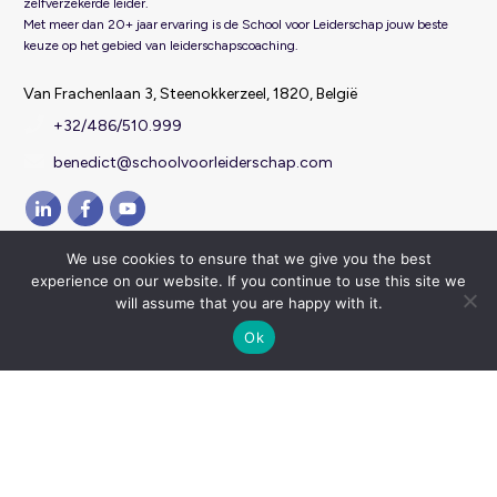
zelfverzekerde leider.
Met meer dan 20+ jaar ervaring is de School voor Leiderschap jouw beste
keuze op het gebied van leiderschapscoaching.
Van Frachenlaan 3, Steenokkerzeel, 1820, België
+32/486/510.999
benedict@schoolvoorleiderschap.com
Algemene voorwaarden
Privacy verklaring en
We use cookies to ensure that we give you the best
|
experience on our website. If you continue to use this site we
cookie statement
will assume that you are happy with it.
Ok
School voor leiderschap