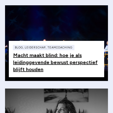
BLOG
,
LEIDERSCHAP
,
TEAMCOACHING
Macht maakt blind: hoe je als
leidinggevende bewust perspectief
blijft houden