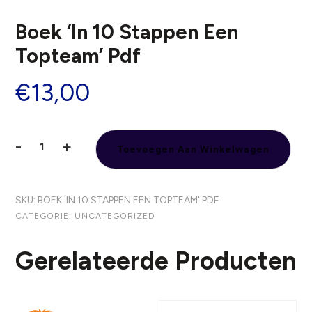
Boek ‘In 10 Stappen Een
Topteam’ Pdf
€
13,00
-
+
Toevoegen Aan Winkelwagen
Boek
'In
10
SKU:
BOEK 'IN 10 STAPPEN EEN TOPTEAM' PDF
stappen
CATEGORIE:
UNCATEGORIZED
een
topteam'
Gerelateerde Producten
pdf
aantal