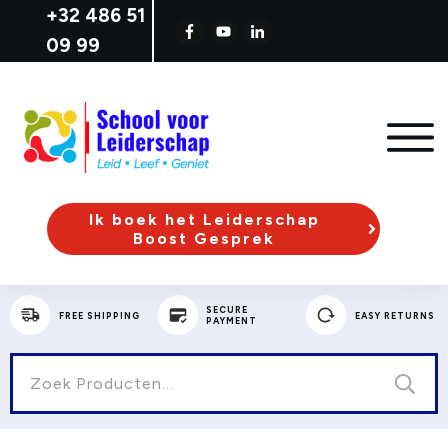
+32
486 51
09 99
Ik boek het Leiderschap
Boost Gesprek
SECURE
FREE SHIPPING
EASY RETURNS
PAYMENT
Zoeken
naar: