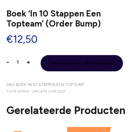
Boek ‘In 10 Stappen Een
Topteam’ (Order Bump)
€
12,50
-
+
Toevoegen Aan Winkelwagen
Boek
'In
10
SKU:
BOEK 'IN 10 STAPPEN EEN TOPTEAM'
stappen
CATEGORIE:
UNCATEGORIZED
een
topteam'
Gerelateerde Producten
(Order
Bump)
aantal