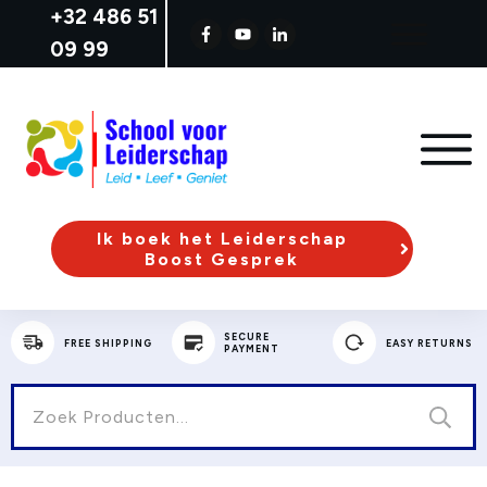
+32
486 51
09 99
Ik boek het Leiderschap
Boost Gesprek
SECURE
FREE SHIPPING
EASY RETURNS
PAYMENT
Zoeken
naar: