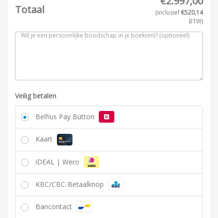
€
2.997,00
Totaal
(inclusief
€
520,14
BTW)
Wil je een persoonlijke boodschap in je boek(en)?
(optioneel)
Veilig betalen
Belfius Pay Button
Kaart
iDEAL | Wero
KBC/CBC-Betaalknop
Bancontact