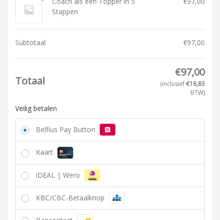
Coach als een Topper in 5
€
97,00
Stappen
Subtotaal
€
97,00
€
97,00
Totaal
(inclusief
€
16,83
BTW)
Veilig betalen
Belfius Pay Button
Kaart
iDEAL | Wero
KBC/CBC-Betaalknop